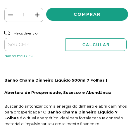
ALTERAR CEP
Entregas para o CEP:
Meios de envio
CALCULAR
Não sei meu CEP
Banho Chama Dinheiro Líquido 500ml 7 Folhas |
Abertura de Prosperidade, Sucesso e Abundância
Buscando sintonizar com a energia do dinheiro e abrir caminhos
para prosperidade? O
Banho Chama Dinheiro Líquido 7
Folhas
é o ritual energético ideal para fortalecer sua conexão
material e impulsionar seu crescimento financeiro.