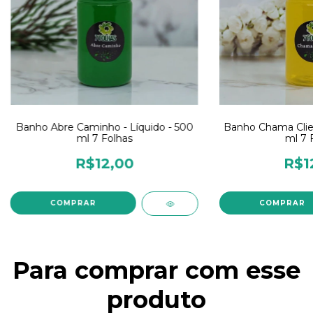
Banho Abre Caminho - Líquido - 500
Banho Chama Clien
ml 7 Folhas
ml 7 
R$12,00
R$1
Para comprar com esse
produto