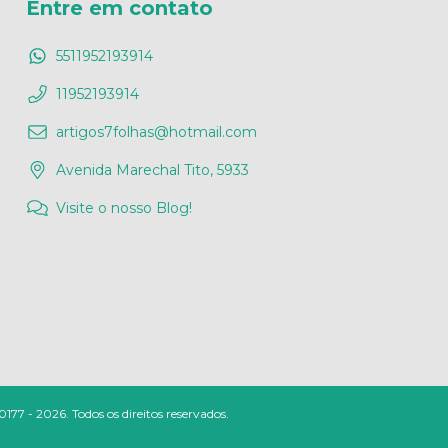
Entre em contato
5511952193914
11952193914
artigos7folhas@hotmail.com
Avenida Marechal Tito, 5933
Visite o nosso Blog!
177 - 2026. Todos os direitos reservados.