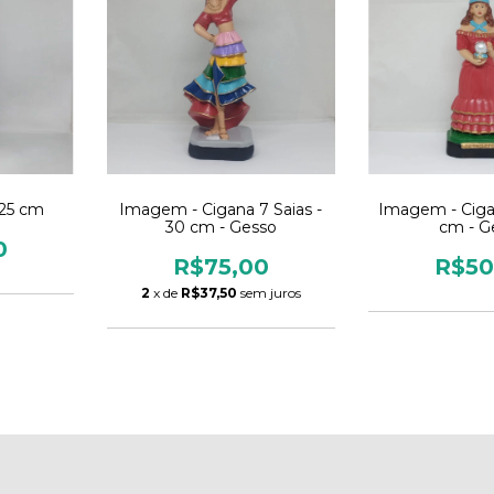
 25 cm
Imagem - Cigana 7 Saias -
Imagem - Ciga
30 cm - Gesso
cm - G
0
R$75,00
R$50
2
x de
R$37,50
sem juros