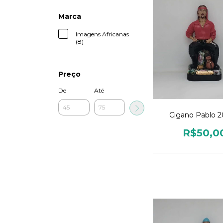
Marca
Imagens Africanas
(8)
Preço
De
Até
Cigano Pablo 
R$50,0